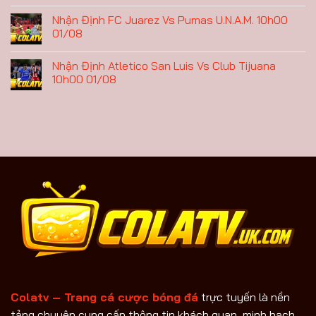
Nhận Định FC Juarez Vs Pumas U.N.A.M. 10h00
01/08
Nhận Định Atletico San Luis Vs Club Tijuana
10h00 01/08
Colatv – Trang cá cược bóng đá
trực tuyến là nền
tảng chuyên cung cấp thông tin khách quan, minh bạch