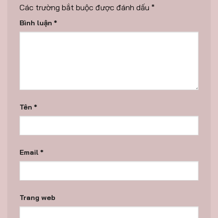
Các trường bắt buộc được đánh dấu
*
Bình luận
*
Tên
*
Email
*
Trang web