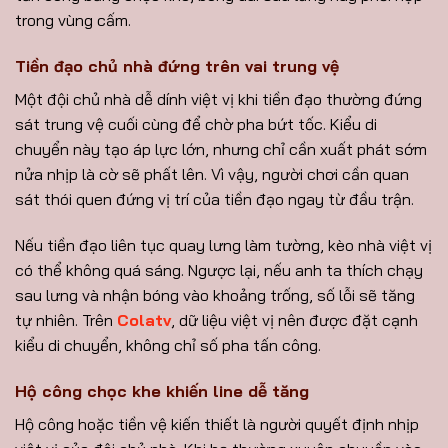
trong vùng cấm.
Tiền đạo chủ nhà đứng trên vai trung vệ
Một đội chủ nhà dễ dính việt vị khi tiền đạo thường đứng
sát trung vệ cuối cùng để chờ pha bứt tốc. Kiểu di
chuyển này tạo áp lực lớn, nhưng chỉ cần xuất phát sớm
nửa nhịp là cờ sẽ phất lên. Vì vậy, người chơi cần quan
sát thói quen đứng vị trí của tiền đạo ngay từ đầu trận.
Nếu tiền đạo liên tục quay lưng làm tường, kèo nhà việt vị
có thể không quá sáng. Ngược lại, nếu anh ta thích chạy
sau lưng và nhận bóng vào khoảng trống, số lỗi sẽ tăng
tự nhiên. Trên
Colatv
, dữ liệu việt vị nên được đặt cạnh
kiểu di chuyển, không chỉ số pha tấn công.
Hộ công chọc khe khiến line dễ tăng
Hộ công hoặc tiền vệ kiến thiết là người quyết định nhịp