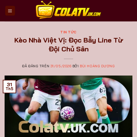
Chuyển
đến
nội
dung
TIN TỨC
Kèo Nhà Việt Vị: Đọc Bẫy Line Từ
Đội Chủ Sân
ĐÃ ĐĂNG TRÊN
31/05/2026
BỞI
BÙI HOÀNG DƯƠNG
31
Th5