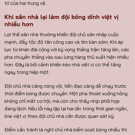
trí của hai trung vệ.
Khi sân nhà lại làm đội bóng dính việt vị
nhiều hơn
Lợi thế sân nhà thường khiến đội chủ sân nhập cuộc
mạnh, đẩy tốc độ tấn công cao và tìm bàn sớm. Khi áp
lực từ khán đài cộng với kỳ vọng thắng trận tăng lên, các
pha chuyền thẳng vào sau lưng hàng thủ xuất hiện nhiều
hơn. Đây là bối cảnh khiến kèo nhà việt vị có thể tăng
ngay trong hiệp một.
Đội chủ nhà càng nóng vội, tiền đạo càng dễ chạy trước
thời điểm bóng được chuyền. Một pha thoát xuống hỏng
không chỉ mất cơ hội, mà còn cho thấy nhịp phối hợp
đang lệch. Nếu lỗi này lặp lại hai lần trong thời gian ngắn,
line việt vị theo đội chủ nhà cần được quan sát kỹ.
Điểm cần tránh là nghĩ chủ nhà kiểm soát bóng nhiều thì