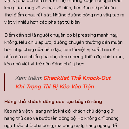
việt vị của đội chủ nhà. Khi họ thường xuyên chuyền vào
khe giữa trung vệ và hậu vệ biên, tiền đạo sẽ phải căn
thời điểm chạy rất sát. Những đường bóng như vậy tạo ra
việt vị nhiều hơn các pha tạt từ biên.
Điểm cần soi là người chuyền có bị pressing mạnh hay
không. Nếu chịu áp lực, đường chuyền thường đến muộn
hơn nhịp chạy của tiền đạo, làm lỗi việt vị xuất hiện. Khi
chủ nhà có nhiều pha chọc khe nhưng thiếu độ chính xác,
kèo nhà việt vị trở nên đáng chú ý hơn.
Xem thêm:
Checklist Thẻ Knock-Out
Khi Trọng Tài Bị Kéo Vào Trận
Hàng thủ khách dâng cao tạo bẫy rõ ràng
Kèo nhà việt vị sáng nhất khi đội khách chủ động giữ
hàng thủ cao và bước lên đồng bộ. Họ không chỉ phòng
ngự thấp chờ phá bóng, mà dùng cự ly hàng ngang để