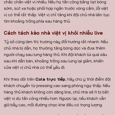
chắc chắn việt vị nhiều. Nếu họ tấn công bằng tạt bóng
sớm, sút xa hoặc phối hợp ngắn trước vòng cấm, lỗi việt
vị có thể rất thấp. Việt vị chỉ tăng khi đội chủ nhà liên tục
tìm khoảng trống phía sau hàng thủ.
Cách tách kèo nhà việt vị khỏi nhiễu live
Tỷ số cũng làm thị trường này đổi hướng rất nhanh. Nếu
chủ nhà bị dẫn, họ thường tăng bóng dọc và đưa thêm
người chạy sau lưng hàng thủ. Khi đội khách lùi quá sâu
sau khi dẫn bàn, khoảng trống sau lưng lại giảm, khiến
cửa việt vị chủ nhà có thể yếu đi.
Khi theo dõi trên
Cola trực tiếp
, hãy chú ý thời điểm đội
khách chuyển từ pressing cao sang phòng ngự thấp. Nếu
hàng thủ khách không còn dâng line, chủ nhà sẽ ít bị bắt
việt vị dù tấn công nhiều hơn. Ngược lại, nếu khách vẫn
giữ bẫy cao, mỗi đường chọc khe đều có trọng lượng.