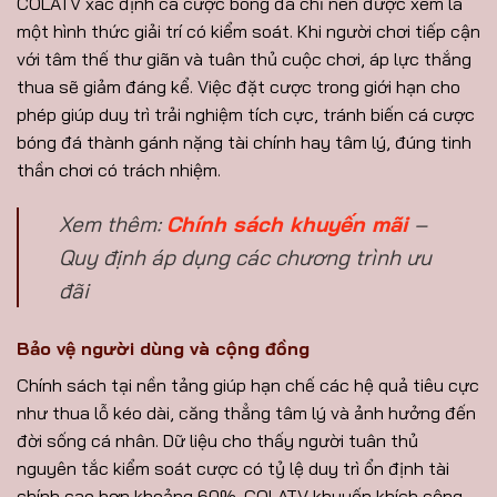
COLATV xác định cá cược bóng đá chỉ nên được xem là
một hình thức giải trí có kiểm soát. Khi người chơi tiếp cận
với tâm thế thư giãn và tuân thủ cuộc chơi, áp lực thắng
thua sẽ giảm đáng kể. Việc đặt cược trong giới hạn cho
phép giúp duy trì trải nghiệm tích cực, tránh biến cá cược
bóng đá thành gánh nặng tài chính hay tâm lý, đúng tinh
thần chơi có trách nhiệm.
Xem thêm:
Chính sách khuyến mãi
–
Quy định áp dụng các chương trình ưu
đãi
Bảo vệ người dùng và cộng đồng
Chính sách tại nền tảng giúp hạn chế các hệ quả tiêu cực
như thua lỗ kéo dài, căng thẳng tâm lý và ảnh hưởng đến
đời sống cá nhân. Dữ liệu cho thấy người tuân thủ
nguyên tắc kiểm soát cược có tỷ lệ duy trì ổn định tài
chính cao hơn khoảng 60%. COLATV khuyến khích cộng