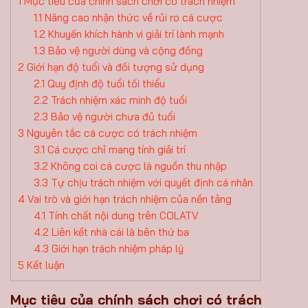
1
Mục tiêu của chính sách chơi có trách nhiệm
1.1
Nâng cao nhận thức về rủi ro cá cược
1.2
Khuyến khích hành vi giải trí lành mạnh
1.3
Bảo vệ người dùng và cộng đồng
2
Giới hạn độ tuổi và đối tượng sử dụng
2.1
Quy định độ tuổi tối thiểu
2.2
Trách nhiệm xác minh độ tuổi
2.3
Bảo vệ người chưa đủ tuổi
3
Nguyên tắc cá cược có trách nhiệm
3.1
Cá cược chỉ mang tính giải trí
3.2
Không coi cá cược là nguồn thu nhập
3.3
Tự chịu trách nhiệm với quyết định cá nhân
4
Vai trò và giới hạn trách nhiệm của nền tảng
4.1
Tính chất nội dung trên COLATV
4.2
Liên kết nhà cái là bên thứ ba
4.3
Giới hạn trách nhiệm pháp lý
5
Kết luận
Mục tiêu của chính sách chơi có trách