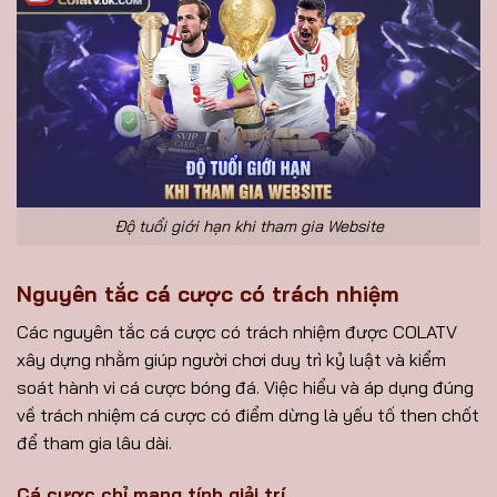
Độ tuổi giới hạn khi tham gia Website
Nguyên tắc cá cược có trách nhiệm
Các nguyên tắc cá cược có trách nhiệm được COLATV
xây dựng nhằm giúp người chơi duy trì kỷ luật và kiểm
soát hành vi cá cược bóng đá. Việc hiểu và áp dụng đúng
về trách nhiệm cá cược có điểm dừng là yếu tố then chốt
để tham gia lâu dài.
Cá cược chỉ mang tính giải trí