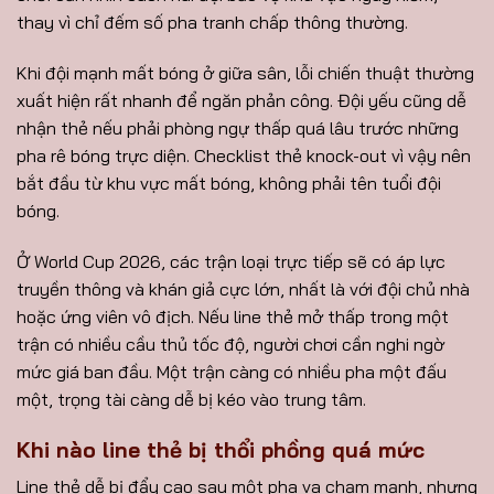
thay vì chỉ đếm số pha tranh chấp thông thường.
Khi đội mạnh mất bóng ở giữa sân, lỗi chiến thuật thường
xuất hiện rất nhanh để ngăn phản công. Đội yếu cũng dễ
nhận thẻ nếu phải phòng ngự thấp quá lâu trước những
pha rê bóng trực diện. Checklist thẻ knock-out vì vậy nên
bắt đầu từ khu vực mất bóng, không phải tên tuổi đội
bóng.
Ở World Cup 2026, các trận loại trực tiếp sẽ có áp lực
truyền thông và khán giả cực lớn, nhất là với đội chủ nhà
hoặc ứng viên vô địch. Nếu line thẻ mở thấp trong một
trận có nhiều cầu thủ tốc độ, người chơi cần nghi ngờ
mức giá ban đầu. Một trận càng có nhiều pha một đấu
một, trọng tài càng dễ bị kéo vào trung tâm.
Khi nào line thẻ bị thổi phồng quá mức
Line thẻ dễ bị đẩy cao sau một pha va chạm mạnh, nhưng