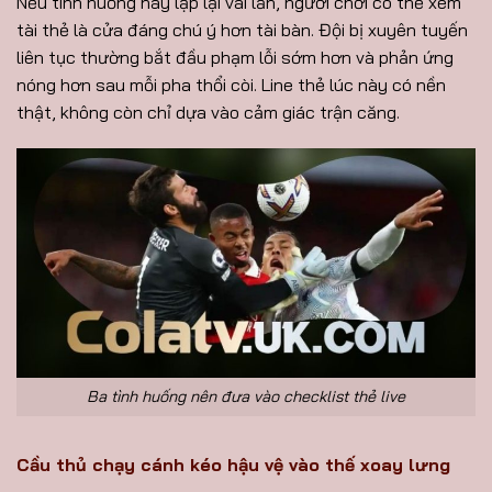
Nếu tình huống này lặp lại vài lần, người chơi có thể xem
tài thẻ là cửa đáng chú ý hơn tài bàn. Đội bị xuyên tuyến
liên tục thường bắt đầu phạm lỗi sớm hơn và phản ứng
nóng hơn sau mỗi pha thổi còi. Line thẻ lúc này có nền
thật, không còn chỉ dựa vào cảm giác trận căng.
Ba tình huống nên đưa vào checklist thẻ live
Cầu thủ chạy cánh kéo hậu vệ vào thế xoay lưng