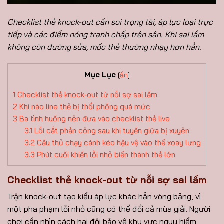
Checklist thẻ knock-out cần soi trọng tài, áp lực loại trực
tiếp và các điểm nóng tranh chấp trên sân. Khi sai lầm
không còn đường sửa, mốc thẻ thường nhạy hơn hẳn.
Mục Lục
[
ẩn
]
1
Checklist thẻ knock-out từ nỗi sợ sai lầm
2
Khi nào line thẻ bị thổi phồng quá mức
3
Ba tình huống nên đưa vào checklist thẻ live
3.1
Lỗi cắt phản công sau khi tuyến giữa bị xuyên
3.2
Cầu thủ chạy cánh kéo hậu vệ vào thế xoay lưng
3.3
Phút cuối khiến lỗi nhỏ biến thành thẻ lớn
Checklist thẻ knock-out từ nỗi sợ sai lầm
Trận knock-out tạo kiểu áp lực khác hẳn vòng bảng, vì
một pha phạm lỗi nhỏ cũng có thể đổi cả mùa giải. Người
chơi cần nhìn cách hai đội bảo vệ khu vực nguy hiểm,