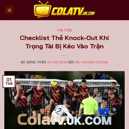
Chuyển
đến
nội
dung
TIN TỨC
Checklist Thẻ Knock-Out Khi
Trọng Tài Bị Kéo Vào Trận
ĐÃ ĐĂNG TRÊN
01/06/2026
BỞI
BÙI HOÀNG DƯƠNG
01
Th6