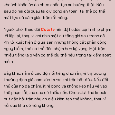
khoảnh khắc ồn ào chưa chắc tạo xu hướng thật. Nếu
sau đó hai đội quay lại giữ bóng an toàn, tài thẻ có thể
mất lực dù cảm giác trận rất nóng.
Người chơi theo dõi
Colatv
nên đặt odds cạnh nhịp phạm
lỗi lặp lại, thay vì chỉ nhìn một cú tăng giá sau tranh cãi.
Khi lỗi xuất hiện ở giữa sân nhưng không cắt phản công
nguy hiểm, thẻ có thể đến chậm hơn kỳ vọng. Một trận
nhiều tiếng la ó vẫn có thể xỉu thẻ nếu trọng tài kiểm soát
mềm.
Bẫy khác nằm ở các đội nổi tiếng chơi rắn, vì thị trường
thường định giá cảm xúc trước khi trận bắt đầu. Nếu đối
thủ của họ đá chậm, ít rê bóng và không kéo hậu vệ vào
thế phạm lỗi, line cao sẽ thiếu nền. Checklist thẻ knock-
out cần hỏi trận này có điều kiện tạo thẻ không, thay vì
hỏi quá khứ có nóng không.