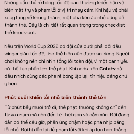
Những cầu thủ rê bóng tốc độ cao thường khiến hậu vệ
biên mất trụ và phạm lỗi ở vị trí nhạy cảm. Khi hậu vệ phải
xoay lưng về khung thành, một pha kéo áo nhỏ cũng dễ
thành thẻ. Đây là chi tiết rất quan trọng trong checklist
thẻ knock-out.
Nếu trận World Cup 2026 có đội cửa dưới phải đối đầu
winger giàu tốc độ, line thẻ biên cần được soi riêng. Người
chơi không nên chỉ nhìn tổng lỗi toàn đội, vì một cánh yếu
có thể tạo phần lớn thẻ phạt. Khi odds trên
Colatv
bắt
đầu nhích cùng các pha rê bóng lặp lại, tín hiệu đáng chú
ý hơn.
Phút cuối khiến lỗi nhỏ biến thành thẻ lớn
Từ phút bảy mươi trở đi, thẻ phạt thường không chỉ đến
từ va chạm mà còn đến từ thời gian và cảm xúc. Đội đang
dẫn có thể câu giờ, phản ứng chậm hoặc phá nhịp bằng
lỗi nhỏ. Đội bị dẫn lại dễ phạm lỗi vội khi áp lực bàn thắng