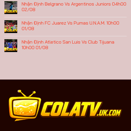
Nhận Định Belgrano Vs Argentinos Juniors 04h00
02/08
Nhận Định FC Juarez Vs Pumas U.N.A.M. 10h00
01/08
Nhận Định Atletico San Luis Vs Club Tijuana
10h00 01/08