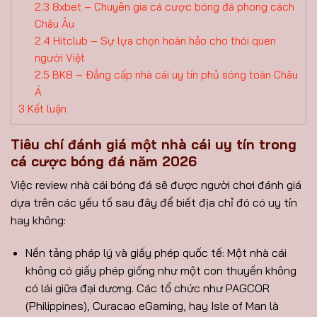
2.3
8xbet – Chuyên gia cá cược bóng đá phong cách
Châu Âu
2.4
Hitclub – Sự lựa chọn hoàn hảo cho thói quen
người Việt
2.5
BK8 – Đẳng cấp nhà cái uy tín phủ sóng toàn Châu
Á
3
Kết luận
Tiêu chí đánh giá một nhà cái uy tín trong
cá cược bóng đá năm 2026
Việc review nhà cái bóng đá sẽ được người chơi đánh giá
dựa trên các yếu tố sau đây để biết địa chỉ đó có uy tín
hay không:
Nền tảng pháp lý và giấy phép quốc tế: Một nhà cái
không có giấy phép giống như một con thuyền không
có lái giữa đại dương. Các tổ chức như PAGCOR
(Philippines), Curacao eGaming, hay Isle of Man là