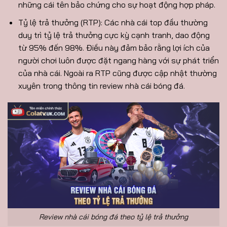
những cái tên bảo chứng cho sự hoạt động hợp pháp.
Tỷ lệ trả thưởng (RTP): Các nhà cái top đầu thường
duy trì tỷ lệ trả thưởng cực kỳ cạnh tranh, dao động
từ 95% đến 98%. Điều này đảm bảo rằng lợi ích của
người chơi luôn được đặt ngang hàng với sự phát triển
của nhà cái. Ngoài ra RTP cũng được cập nhật thường
xuyên trong thông tin review nhà cái bóng đá.
Review nhà cái bóng đá theo tỷ lệ trả thưởng