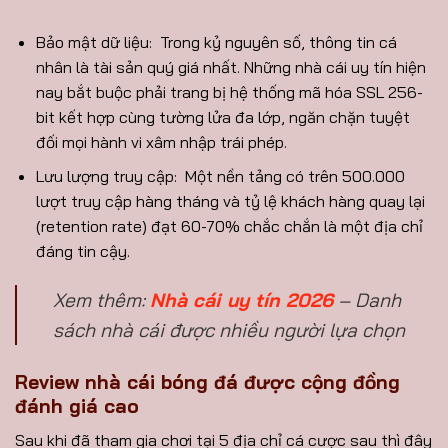
Bảo mật dữ liệu: Trong kỷ nguyên số, thông tin cá
nhân là tài sản quý giá nhất. Những nhà cái uy tín hiện
nay bắt buộc phải trang bị hệ thống mã hóa SSL 256-
bit kết hợp cùng tường lửa đa lớp, ngăn chặn tuyệt
đối mọi hành vi xâm nhập trái phép.
Lưu lượng truy cập: Một nền tảng có trên 500.000
lượt truy cập hàng tháng và tỷ lệ khách hàng quay lại
(retention rate) đạt 60-70% chắc chắn là một địa chỉ
đáng tin cậy.
Xem thêm:
Nhà cái uy tín 2026
– Danh
sách nhà cái được nhiều người lựa chọn
Review nhà cái bóng đá được cộng đồng
đánh giá cao
Sau khi đã tham gia chơi tại 5 địa chỉ cá cược sau thì đây