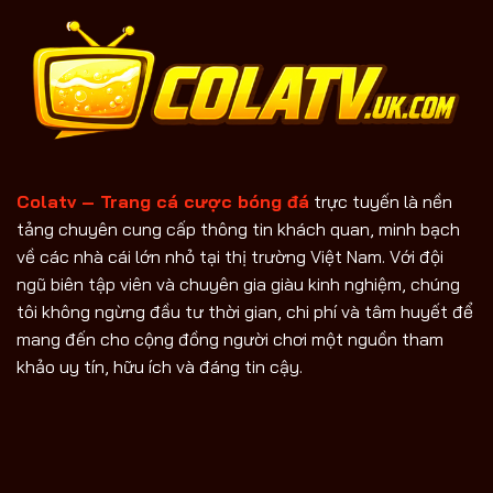
Colatv – Trang cá cược bóng đá
trực tuyến là nền
tảng chuyên cung cấp thông tin khách quan, minh bạch
về các nhà cái lớn nhỏ tại thị trường Việt Nam. Với đội
ngũ biên tập viên và chuyên gia giàu kinh nghiệm, chúng
tôi không ngừng đầu tư thời gian, chi phí và tâm huyết để
mang đến cho cộng đồng người chơi một nguồn tham
khảo uy tín, hữu ích và đáng tin cậy.