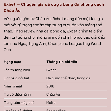
8xbet – Chuyên gia cá cược bóng đá phong cách
Châu Âu
Với nguồn gốc từ Châu Âu, 8xbet mang đến một làn gió
mới với tỷ trọng traffic tập trung cực lớn vào mảng thể
thao. Theo review nhà cái bóng đá, 8xbet chính là điểm
đến lý tưởng cho những ai muốn chinh phục các giải đấu
lớn như Ngoại hạng Anh, Champions League hay World
Cup.
Hạng mục
Thông tin chi tiết
Tên thương hiệu
8xbet
Lĩnh vực nổi bật
Cá cược thể thao, bóng đá
Năm ra mắt
2016
Trụ sở điều hành
Châu Âu
Trung tâm máy chủ
Malta
Hạ tầng hệ thống
Server riêng