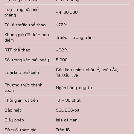
Lượt truy cập mỗi
~4.100.000
tháng
Tỷ lệ traffic thể thao
~72%
Khung giờ đặt kèo cao
Trước – trong trận
điểm
RTP thể thao
~98%
Số lượng kèo mỗi ngày
5.000+
Các kèo chính: châu Á, châu Âu,
Loại kèo phổ biến
Tài/Xỉu, live
Phương thức thanh
Ngân hàng, crypto
toán
Thời gian rút tiền
10 – 30 phút
Bảo mật
SSL 256-bit
Giấy phép
Isle of Man
Độ tuổi tham gia
Trên 18