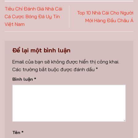
Tiêu Chí Đánh Giá Nhà Cái
Top 10 Nhà Cái Cho Người
Cá Cược Bóng Đá Uy Tín
Mới Hàng Đầu Châu Á
Việt Nam
Để lại một bình luận
Email của bạn sẽ không được hiển thị công khai.
Các trường bắt buộc được đánh dấu
*
Bình luận
*
Tên
*