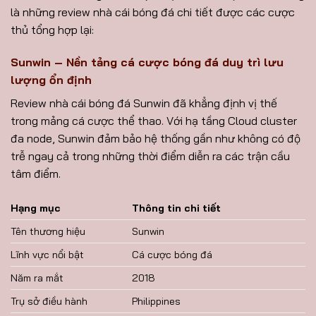
là những review nhà cái bóng đá chi tiết được các cược
thủ tổng hợp lại:
Sunwin – Nền tảng cá cược bóng đá duy trì lưu
lượng ổn định
Review nhà cái bóng đá Sunwin đã khẳng định vị thế
trong mảng cá cược thể thao. Với hạ tầng Cloud cluster
đa node, Sunwin đảm bảo hệ thống gần như không có độ
trễ ngay cả trong những thời điểm diễn ra các trận cầu
tâm điểm.
Hạng mục
Thông tin chi tiết
Tên thương hiệu
Sunwin
Lĩnh vực nổi bật
Cá cược bóng đá
Năm ra mắt
2018
Trụ sở điều hành
Philippines