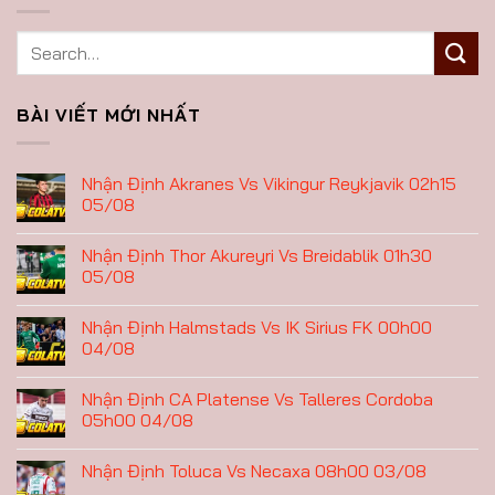
BÀI VIẾT MỚI NHẤT
Nhận Định Akranes Vs Vikingur Reykjavik 02h15
05/08
Nhận Định Thor Akureyri Vs Breidablik 01h30
05/08
Nhận Định Halmstads Vs IK Sirius FK 00h00
04/08
Nhận Định CA Platense Vs Talleres Cordoba
05h00 04/08
Nhận Định Toluca Vs Necaxa 08h00 03/08