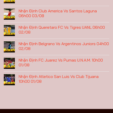
Nhận Định Club America Vs Santos Laguna
06h00 03/08
Nhận Định Queretaro FC Vs Tigres UANL 06h00
02/08
Nhận Định Belgrano Vs Argentinos Juniors 04h00
02/08
Nhận Định FC Juarez Vs Pumas U.N.A.M. 10h00
01/08
Nhận Định Atletico San Luis Vs Club Tijuana
10h00 01/08