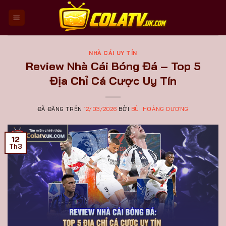
Chuyển
đến
nội
dung
NHÀ CÁI UY TÍN
Review Nhà Cái Bóng Đá – Top 5
Địa Chỉ Cá Cược Uy Tín
ĐÃ ĐĂNG TRÊN
12/03/2026
BỞI
BÙI HOÀNG DƯƠNG
12
Th3