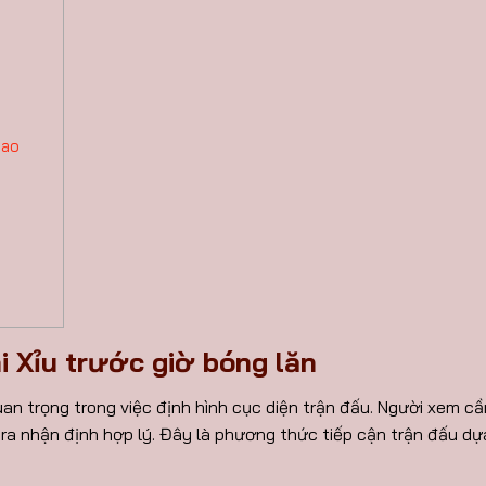
cao
ài Xỉu trước giờ bóng lăn
quan trọng trong việc định hình cục diện trận đấu. Người xem cầ
 ra nhận định hợp lý. Đây là phương thức tiếp cận trận đấu dự