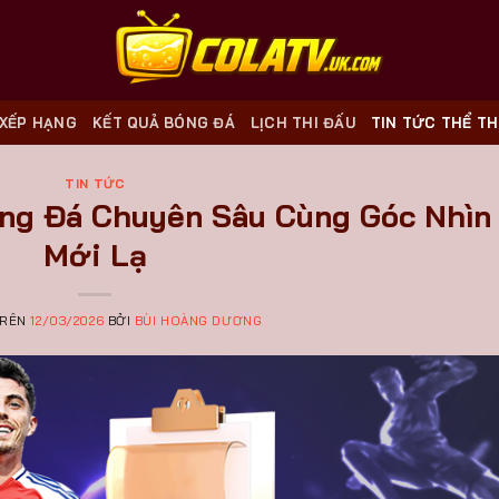
XẾP HẠNG
KẾT QUẢ BÓNG ĐÁ
LỊCH THI ĐẤU
TIN TỨC THỂ T
TIN TỨC
óng Đá Chuyên Sâu Cùng Góc Nhìn
Mới Lạ
TRÊN
12/03/2026
BỞI
BÙI HOÀNG DƯƠNG