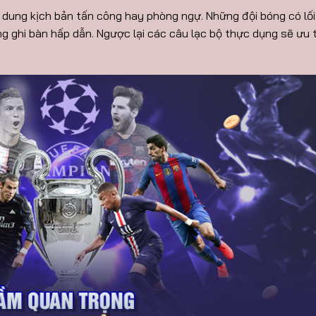
h dung kịch bản tấn công hay phòng ngự. Những đội bóng có lối
ng ghi bàn hấp dẫn. Ngược lại các câu lạc bộ thực dụng sẽ ưu 