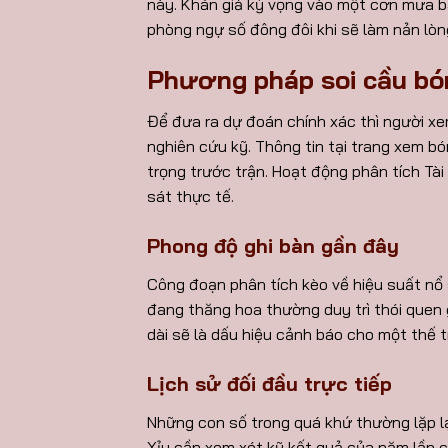
này. Khán giả kỳ vọng vào một cơn mưa b
phòng ngự số đông đôi khi sẽ làm nản lò
Phương pháp soi cầu bó
Để đưa ra dự đoán chính xác thì người x
nghiên cứu kỹ. Thông tin tại trang xem b
trọng trước trận. Hoạt động phân tích Tà
sát thực tế.
Phong độ ghi bàn gần đây
Công đoạn phân tích kèo về hiệu suất nổ 
đang thăng hoa thường duy trì thói quen g
dài sẽ là dấu hiệu cảnh báo cho một thế t
Lịch sử đối đầu trực tiếp
Những con số trong quá khứ thường lặp lại
Xỉu cần xem xét kỹ kết quả của năm lần 