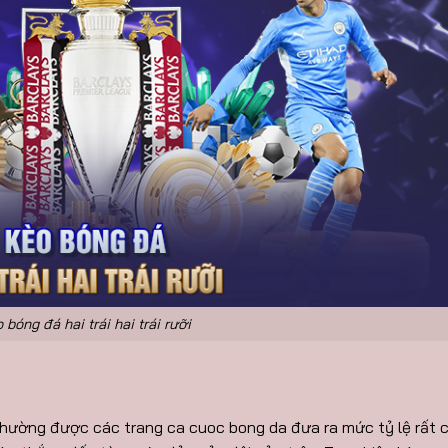
 bóng đá hai trái hai trái rưỡi
thường được các trang ca cuoc bong da đưa ra mức tỷ lệ rất 