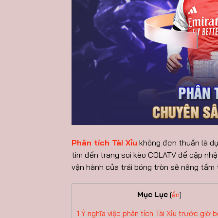
Phân tích Tài Xỉu
không đơn thuần là dự
tìm đến trang soi kèo
COLATV
để cập nhật
vận hành của trái bóng tròn sẽ nâng tầm 
Mục Lục
[
ẩn
]
1
Ý nghĩa việc phân tích Tài Xỉu trước giờ 