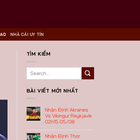
HAO
NHÀ CÁI UY TÍN
TÌM KIẾM
BÀI VIẾT MỚI NHẤT
Nhận Định Akranes
Vs Vikingur Reykjavik
02h15 05/08
Nhận Định Thor