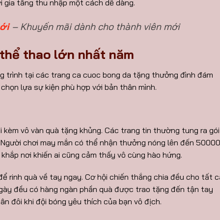
ời gia tăng thu nhập một cách dễ dàng.
ới
– Khuyến mãi dành cho thành viên mới
 thể thao lớn nhất năm
g trình tại các trang ca cuoc bong da tặng thưởng đình đám
 chọn lựa sự kiện phù hợp với bản thân mình.
i kèm vô vàn quà tặng khủng. Các trang tin thường tung ra gói
n. Người chơi may mắn có thể nhận thưởng nóng lên đến 5000
a khắp nơi khiến ai cũng cảm thấy vô cùng hào hứng.
ể rinh quà về tay ngay. Cơ hội chiến thắng chia đều cho tất c
 ngày đều có hàng ngàn phần quà được trao tặng đến tận tay
n đôi khi đội bóng yêu thích của bạn vô địch.