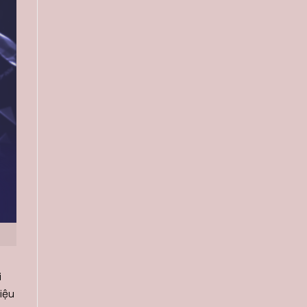
i
iệu