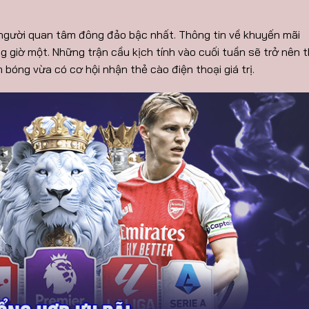
 người quan tâm đông đảo bậc nhất. Thông tin về khuyến mãi
g giờ một. Những trận cầu kịch tính vào cuối tuần sẽ trở nên 
bóng vừa có cơ hội nhận thẻ cào điện thoại giá trị.