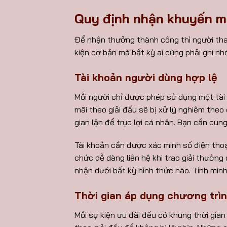
Quy định nhận khuyến mãi
Để nhận thưởng thành công thì người tha
kiện cơ bản mà bất kỳ ai cũng phải ghi nh
Tài khoản người dùng hợp lệ
Mỗi người chỉ được phép sử dụng một tài
mãi theo giải đấu sẽ bị xử lý nghiêm theo
gian lận để trục lợi cá nhân. Bạn cần cun
Tài khoản cần được xác minh số điện thoại
chức dễ dàng liên hệ khi trao giải thưởn
nhận dưới bất kỳ hình thức nào. Tính min
Thời gian áp dụng chương trì
Mỗi sự kiện ưu đãi đều có khung thời gian