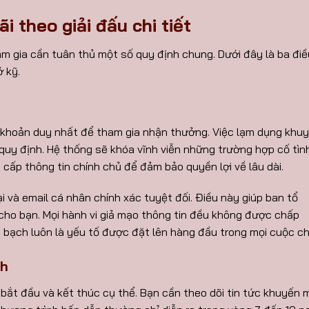
 theo giải đấu chi tiết
m gia cần tuân thủ một số quy định chung. Dưới đây là ba điề
ớ kỹ.
 khoản duy nhất để tham gia nhận thưởng. Việc lạm dụng khu
 quy định. Hệ thống sẽ khóa vĩnh viễn những trường hợp cố tìn
g cấp thông tin chính chủ để đảm bảo quyền lợi về lâu dài.
 và email cá nhân chính xác tuyệt đối. Điều này giúp ban tổ
g cho bạn. Mọi hành vi giả mạo thông tin đều không được chấp
h bạch luôn là yếu tố được đặt lên hàng đầu trong mọi cuộc ch
nh
 bắt đầu và kết thúc cụ thể. Bạn cần theo dõi tin tức khuyến 