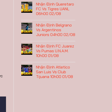
Nhận Định Queretaro
FC Vs Tigres UANL
06h00 02/08
Nhận Định Belgrano
Vs Argentinos
Juniors 04h00 02/08
Nhận Định FC Juarez
Vs Pumas U.N.A.M.
10h00 01/08
Nhận Định Atletico
San Luis Vs Club
ức
Tijuana 10h00 01/08