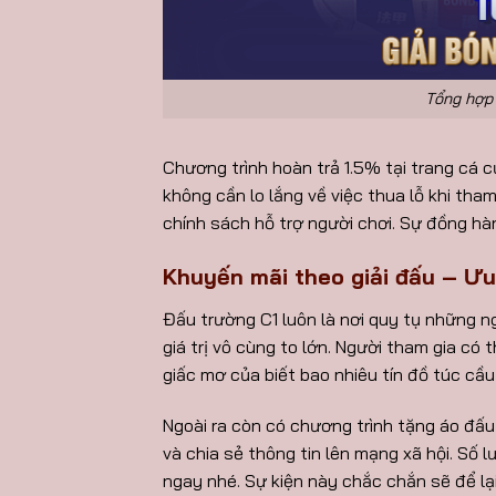
Tổng hợp 
Chương trình hoàn trả 1.5% tại trang cá 
không cần lo lắng về việc thua lỗ khi tham
chính sách hỗ trợ người chơi. Sự đồng h
Khuyến mãi theo giải đấu – Ưu
Đấu trường C1 luôn là nơi quy tụ những n
giá trị vô cùng to lớn. Người tham gia có
giấc mơ của biết bao nhiêu tín đồ túc cầu
Ngoài ra còn có chương trình tặng áo đấu
và chia sẻ thông tin lên mạng xã hội. Số
ngay nhé. Sự kiện này chắc chắn sẽ để lại