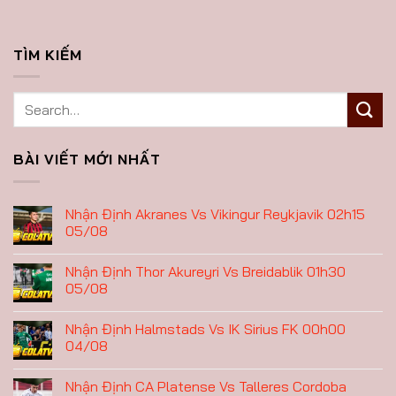
TÌM KIẾM
BÀI VIẾT MỚI NHẤT
Nhận Định Akranes Vs Vikingur Reykjavik 02h15
05/08
Nhận Định Thor Akureyri Vs Breidablik 01h30
05/08
Nhận Định Halmstads Vs IK Sirius FK 00h00
04/08
Nhận Định CA Platense Vs Talleres Cordoba