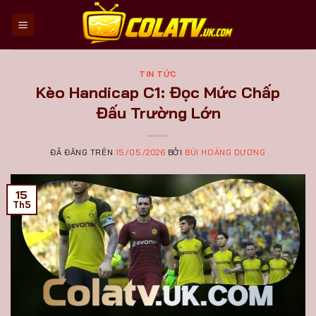
Chuyển
đến
nội
dung
TIN TỨC
Kèo Handicap C1: Đọc Mức Chấp
Đấu Trường Lớn
ĐÃ ĐĂNG TRÊN
15/05/2026
BỞI
BÙI HOÀNG DƯƠNG
15
Th5