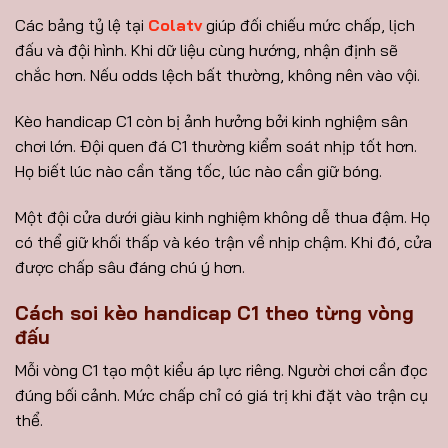
Các bảng tỷ lệ tại
Colatv
giúp đối chiếu mức chấp, lịch
đấu và đội hình. Khi dữ liệu cùng hướng, nhận định sẽ
chắc hơn. Nếu odds lệch bất thường, không nên vào vội.
Kèo handicap C1 còn bị ảnh hưởng bởi kinh nghiệm sân
chơi lớn. Đội quen đá C1 thường kiểm soát nhịp tốt hơn.
Họ biết lúc nào cần tăng tốc, lúc nào cần giữ bóng.
Một đội cửa dưới giàu kinh nghiệm không dễ thua đậm. Họ
có thể giữ khối thấp và kéo trận về nhịp chậm. Khi đó, cửa
được chấp sâu đáng chú ý hơn.
Cách soi kèo handicap C1 theo từng vòng
đấu
Mỗi vòng C1 tạo một kiểu áp lực riêng. Người chơi cần đọc
đúng bối cảnh. Mức chấp chỉ có giá trị khi đặt vào trận cụ
thể.