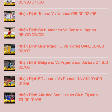
05h00 04/08
Nhận Định Toluca Vs Necaxa 08h00 03/08
Nhận Định Club America Vs Santos Laguna
06h00 03/08
Nhận Định Queretaro FC Vs Tigres UANL 06h00
02/08
Nhận Định Belgrano Vs Argentinos Juniors 04h00
02/08
Nhận Định FC Juarez Vs Pumas U.N.A.M. 10h00
01/08
Nhận Định Atletico San Luis Vs Club Tijuana
10h00 01/08