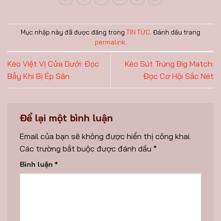
Mục nhập này đã được đăng trong
TIN TỨC
. Đánh dấu trang
permalink
.
Kèo Việt Vị Cửa Dưới: Đọc
Kèo Sút Trúng Big Match:
Bẫy Khi Bị Ép Sân
Đọc Cơ Hội Sắc Nét
Để lại một bình luận
Email của bạn sẽ không được hiển thị công khai.
Các trường bắt buộc được đánh dấu
*
Bình luận
*