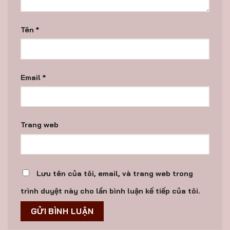
Tên
*
Email
*
Trang web
Lưu tên của tôi, email, và trang web trong
trình duyệt này cho lần bình luận kế tiếp của tôi.