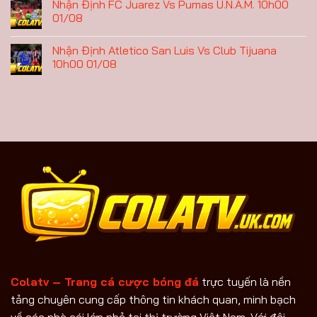
Nhận Định FC Juarez Vs Pumas U.N.A.M. 10h00
01/08
Nhận Định Atletico San Luis Vs Club Tijuana
10h00 01/08
Colatv – Trang cá cược bóng đá
trực tuyến là nền
tảng chuyên cung cấp thông tin khách quan, minh bạch