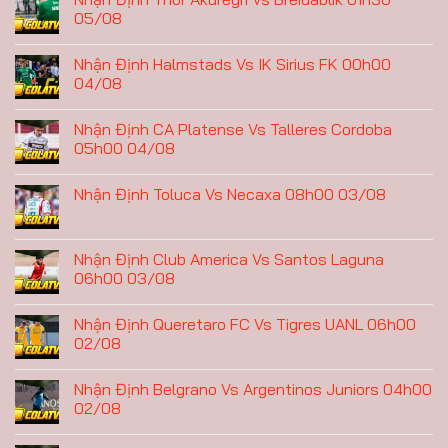
05/08
Nhận Định Halmstads Vs IK Sirius FK 00h00
04/08
Nhận Định CA Platense Vs Talleres Cordoba
05h00 04/08
Nhận Định Toluca Vs Necaxa 08h00 03/08
Nhận Định Club America Vs Santos Laguna
06h00 03/08
Nhận Định Queretaro FC Vs Tigres UANL 06h00
02/08
Nhận Định Belgrano Vs Argentinos Juniors 04h00
02/08