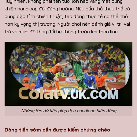
Tuy nhiên, không phải tên tuổi lớn nào vắng mặt cũng
khiến handicap đổi đúng hướng. Nếu cầu thủ thay thế có
cùng đặc tính chiến thuật, tác động thực tế có thể nhỏ
hơn kỳ vọng thị trường. Người chơi nên đánh giá vị trí, vai
trò và mức độ thay đổi hệ thống trước khi theo line.
Những lớp dữ liệu giúp đọc handicap biến động
Dòng tiền sớm cần được kiểm chứng chéo