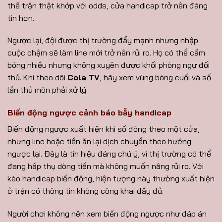
thế trận thật khớp với odds, cửa handicap trở nên đáng
tin hơn.
Ngược lại, đội được thị trường đẩy mạnh nhưng nhập
cuộc chậm sẽ làm line mới trở nên rủi ro. Họ có thể cầm
bóng nhiều nhưng không xuyên được khối phòng ngự đối
thủ. Khi theo dõi
Cola TV
, hãy xem vùng bóng cuối và số
lần thủ môn phải xử lý.
Biến động ngược cảnh báo bẫy handicap
Biến động ngược xuất hiện khi số đông theo một cửa,
nhưng line hoặc tiền ăn lại dịch chuyển theo hướng
ngược lại. Đây là tín hiệu đáng chú ý, vì thị trường có thể
đang hấp thụ dòng tiền mà không muốn nâng rủi ro. Với
kèo handicap biến động, hiện tượng này thường xuất hiện
ở trận có thông tin không công khai đầy đủ.
Người chơi không nên xem biến động ngược như đáp án